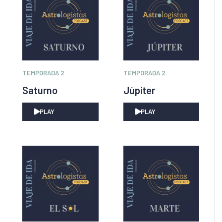
TEMPORADA 2
TEMPORADA 2
Saturno
Júpiter
PLAY
PLAY