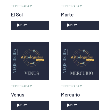
TEMPORADA 2
TEMPORADA 2
El Sol
Marte
PLAY
PLAY
TEMPORADA 2
TEMPORADA 2
Venus
Mercurio
PLAY
PLAY