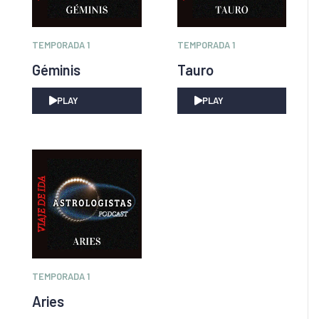
TEMPORADA 1
TEMPORADA 1
Géminis
Tauro
PLAY
PLAY
TEMPORADA 1
Aries