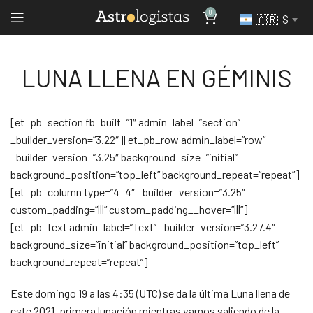
0
🇦🇷 $
LUNA LLENA EN GÉMINIS
[et_pb_section fb_built=”1″ admin_label=”section”
_builder_version=”3.22″][et_pb_row admin_label=”row”
_builder_version=”3.25″ background_size=”initial”
background_position=”top_left” background_repeat=”repeat”]
[et_pb_column type=”4_4″ _builder_version=”3.25″
custom_padding=”|||” custom_padding__hover=”|||”]
[et_pb_text admin_label=”Text” _builder_version=”3.27.4″
background_size=”initial” background_position=”top_left”
background_repeat=”repeat”]
Este domingo 19 a las 4:35 (UTC) se da la última Luna llena de
este 2021, primera lunación mientras vamos saliendo de la