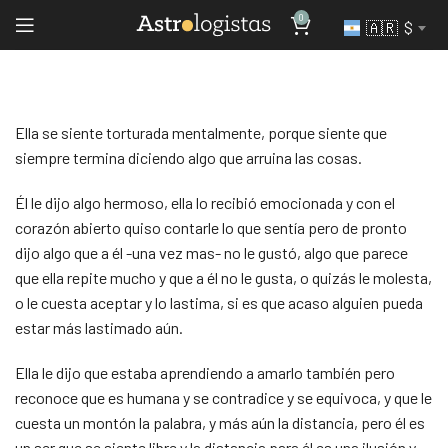
0
🇦🇷 $
Ella se siente torturada mentalmente, porque siente que
siempre termina diciendo algo que arruina las cosas.
Él le dijo algo hermoso, ella lo recibió emocionada y con el
corazón abierto quiso contarle lo que sentía pero de pronto
dijo algo que a él -una vez mas- no le gustó, algo que parece
que ella repite mucho y que a él no le gusta, o quizás le molesta,
o le cuesta aceptar y lo lastima, si es que acaso alguien pueda
estar más lastimado aún.
Ella le dijo que estaba aprendiendo a amarlo también pero
reconoce que es humana y se contradice y se equivoca, y que le
cuesta un montón la palabra, y más aún la distancia, pero él es
un ser que se siente libre y la distancia para él es una ilusión y